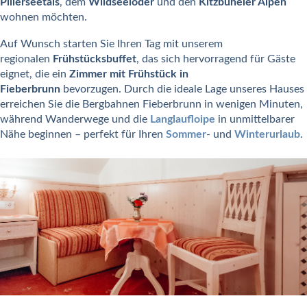
Pillerseetals
, dem
Wildseeloder
und den
Kitzbüheler Alpen
wohnen möchten.
Auf Wunsch starten Sie Ihren Tag mit unserem
regionalen
Frühstücksbuffet
, das sich hervorragend für Gäste
eignet, die ein
Zimmer mit Frühstück in
Fieberbrunn
bevorzugen. Durch die ideale Lage unseres Hauses
erreichen Sie die Bergbahnen Fieberbrunn in wenigen Minuten,
während Wanderwege und die
Langlaufloipe
in unmittelbarer
Nähe beginnen – perfekt für Ihren
Sommer
- und
Winterurlaub
.